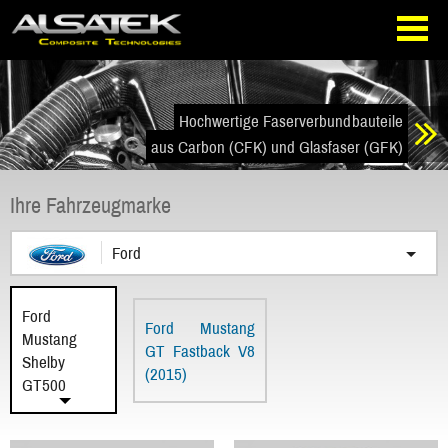
Direkt
Direkt
zur
zum
Navigation
Inhalt
springen
springen
Hochwertige Faserverbundbauteile
aus Carbon (CFK) und Glasfaser (GFK)
Ihre Fahrzeugmarke
Ford
Ford
Ford Mustang
Mustang
GT Fastback V8
Shelby
(2015)
GT500