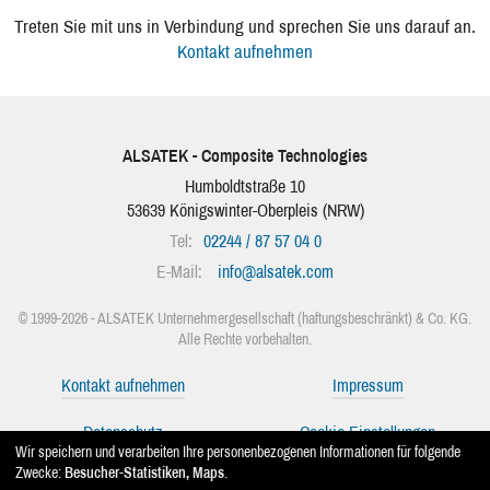
Treten Sie mit uns in Verbindung und sprechen Sie uns darauf an.
Kontakt aufnehmen
ALSATEK - Composite Technologies
Humboldtstraße 10
53639
Königswinter-Oberpleis
(
NRW
)
Tel:
02244 / 87 57 04 0
E-Mail:
info
@
alsatek.com
© 1999-2026 - ALSATEK Unternehmergesellschaft (haftungsbeschränkt) & Co. KG.
Alle Rechte vorbehalten.
Kontakt aufnehmen
Impressum
Datenschutz
Cookie-Einstellungen
Wir speichern und verarbeiten Ihre personenbezogenen Informationen für folgende
Zwecke:
Besucher-Statistiken, Maps
.
Facebook
Instagram