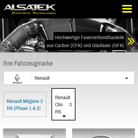
Direkt
Direkt
zur
zum
Navigation
Inhalt
springen
springen
Hochwertige Faserverbundbauteile
aus Carbon (CFK) und Glasfaser (GFK)
Ihre Fahrzeugmarke
Renault
Renault
Renault Mégane 3
Clio 3
RS (Phase 1 & 2)
RS