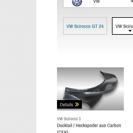
VW
VW Scirocco GT 24
VW Sciro
Details
VW Scirocco 3
Ducktail / Heckspoiler aus Carbon
(CFK)