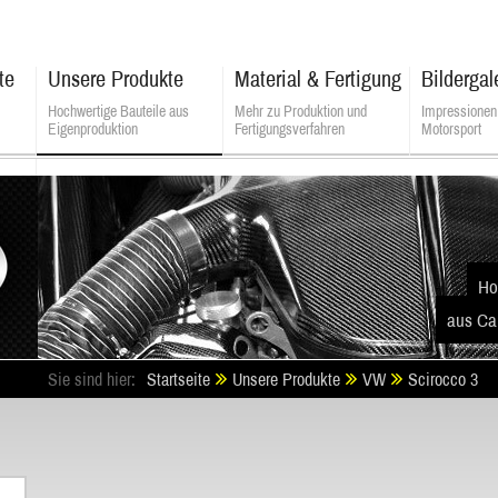
te
Unsere Produkte
Material & Fertigung
Bildergal
Hochwertige Bauteile aus
Mehr zu Produktion und
Impressionen
Eigenproduktion
Fertigungsverfahren
Motorsport
ALSATEK - Composite Technologies
Ho
aus Ca
Sie sind hier:
Startseite
Unsere Produkte
VW
Scirocco 3