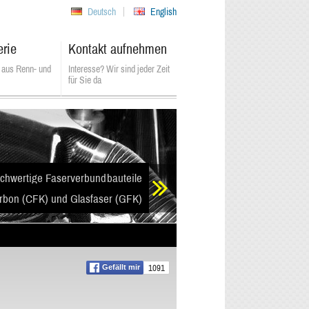
Deutsch
English
erie
Kontakt aufnehmen
 aus Renn- und
Interesse? Wir sind jeder Zeit
für Sie da
chwertige Faserverbundbauteile
rbon (CFK) und Glasfaser (GFK)
1091
Gefällt mir