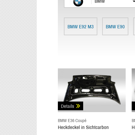
BMW
BMW E92 M3
BMW E90
Details
BMW E36 Coupé
B
Heckdeckel in Sichtcarbon
H