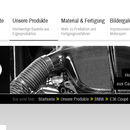
te
Unsere Produkte
Material & Fertigung
Bildergal
Hochwertige Bauteile aus
Mehr zu Produktion und
Impressionen
Eigenproduktion
Fertigungsverfahren
Motorsport
ALSATEK - Composite Technologies
Ho
aus Ca
Sie sind hier:
Startseite
Unsere Produkte
BMW
E36 Coupé