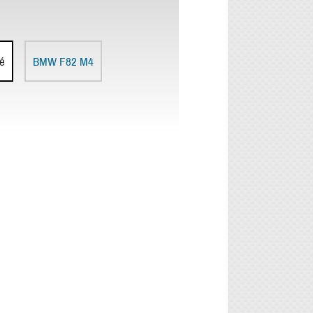
é
BMW F82 M4