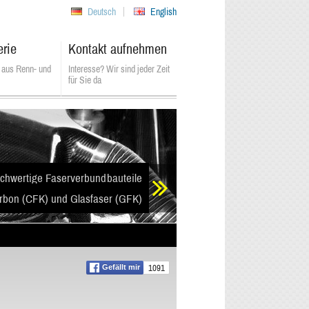
Deutsch
English
erie
Kontakt aufnehmen
 aus Renn- und
Interesse? Wir sind jeder Zeit
für Sie da
chwertige Faserverbundbauteile
rbon (CFK) und Glasfaser (GFK)
1091
Gefällt mir