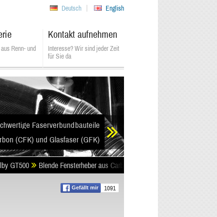
Deutsch
English
erie
Kontakt aufnehmen
 aus Renn- und
Interesse? Wir sind jeder Zeit
für Sie da
chwertige Faserverbundbauteile
rbon (CFK) und Glasfaser (GFK)
lby GT500
Blende Fensterheber aus Carbon (CFK)
1091
Gefällt mir