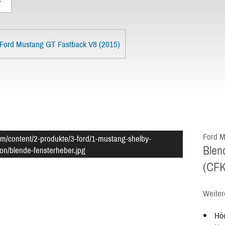
Ford Mustang GT Fastback V8 (2015)
Ford M
om/content/2-produkte/3-ford/1-mustang-shelby-
Blen
on/blende-fensterheber.jpg
(CFK
Weiter
Höc