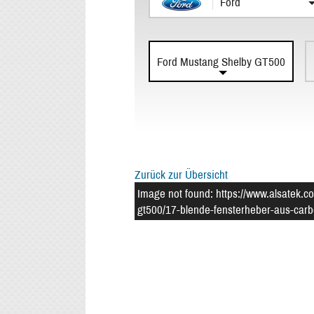
Ford
Ford Mustang Shelby GT500
Zurück zur Übersicht
Image not found: https://www.alsatek.c
gt500/17-blende-fensterheber-aus-carb