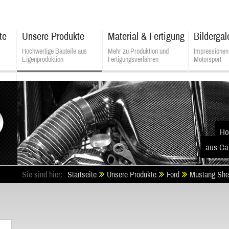
te
Unsere Produkte
Material & Fertigung
Bildergal
Hochwertige Bauteile aus
Mehr zu Produktion und
Impressionen
Eigenproduktion
Fertigungsverfahren
Motorsport
ALSATEK - Composite Technologies
Ho
aus Ca
Sie sind hier:
Startseite
Unsere Produkte
Ford
Mustang She