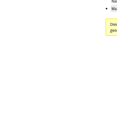
Nac
Ma
Dies
gen