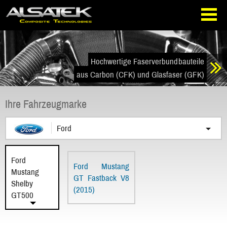
Direkt
Direkt
zur
zum
Navigation
Inhalt
springen
springen
Hochwertige Faserverbundbauteile
aus Carbon (CFK) und Glasfaser (GFK)
Ihre Fahrzeugmarke
Ford
Ford
Ford Mustang
Mustang
GT Fastback V8
Shelby
(2015)
GT500