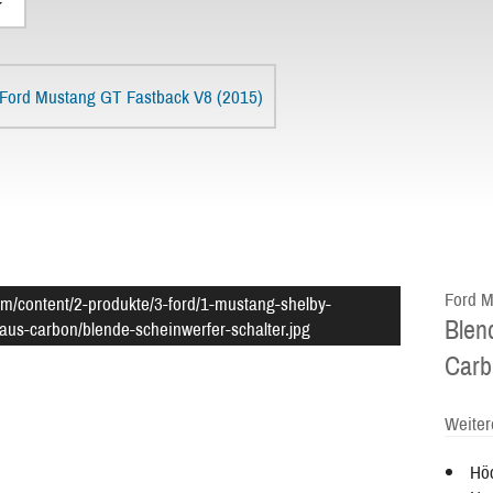
Ford Mustang GT Fastback V8 (2015)
Ford M
om/content/2-produkte/3-ford/1-mustang-shelby-
Blen
aus-carbon/blende-scheinwerfer-schalter.jpg
Carb
Weiter
Höc