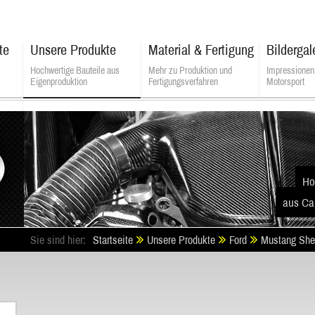
te
Unsere Produkte
Material & Fertigung
Bildergal
Hochwertige Bauteile aus
Mehr zu Produktion und
Impressionen
Eigenproduktion
Fertigungsverfahren
Motorsport
ALSATEK - Composite Technologies
Ho
aus Ca
Sie sind hier:
Startseite
Unsere Produkte
Ford
Mustang She