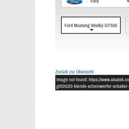
Ford
Ford Mustang Shelby GT500
Zurück zur Übersicht
Image not found: https://www.alsatek.c
gt500/20-blende-scheinwerfer-schalter-