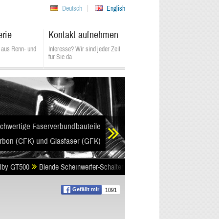
Deutsch
English
erie
Kontakt aufnehmen
 aus Renn- und
Interesse? Wir sind jeder Zeit
für Sie da
chwertige Faserverbundbauteile
rbon (CFK) und Glasfaser (GFK)
lby GT500
Blende Scheinwerfer-Schalter aus Carbon (CFK)
1091
Gefällt mir