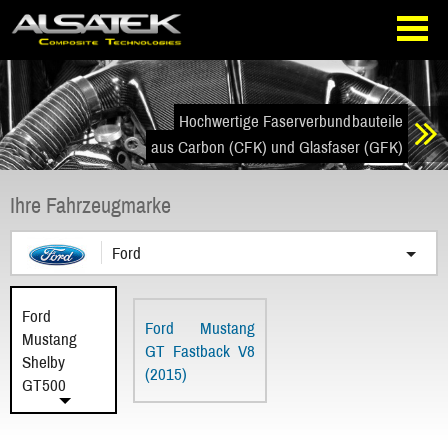
Direkt
Direkt
zur
zum
Navigation
Inhalt
springen
springen
Hochwertige Faserverbundbauteile
aus Carbon (CFK) und Glasfaser (GFK)
Ihre Fahrzeugmarke
Ford
Ford
Ford Mustang
Mustang
GT Fastback V8
Shelby
(2015)
GT500