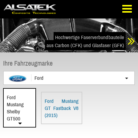
Direkt
Direkt
zur
zum
Navigation
Inhalt
springen
springen
Hochwertige Faserverbundbauteile
aus Carbon (CFK) und Glasfaser (GFK)
Ihre Fahrzeugmarke
Ford
Ford
Ford Mustang
Mustang
GT Fastback V8
Shelby
(2015)
GT500