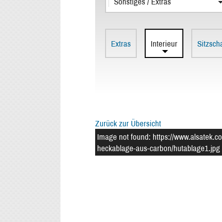
Sonstiges / Extras
Extras
Interieur
Sitzsch
Zurück zur Übersicht
Image not found: https://www.alsatek.co
heckablage-aus-carbon/hutablage1.jpg