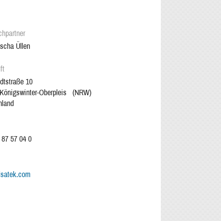
chpartner
scha Üllen
ft
dtstraße 10
Königswinter-Oberpleis
(
NRW
)
hland
 87 57 04 0
lsatek.com