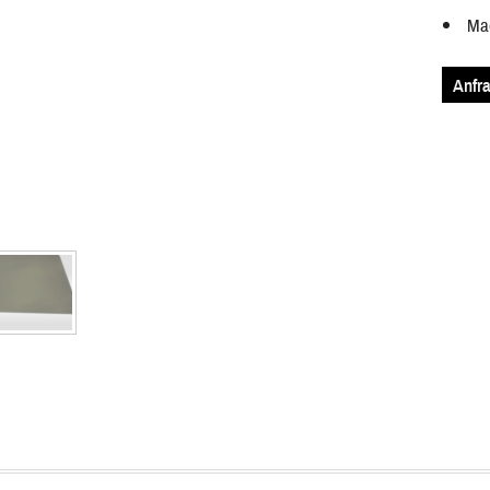
Ma
Anfra