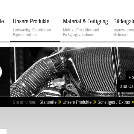
te
Unsere Produkte
Material & Fertigung
Bildergal
Hochwertige Bauteile aus
Mehr zu Produktion und
Impressionen
Eigenproduktion
Fertigungsverfahren
Motorsport
ALSATEK - Composite Technologies
Ho
aus Ca
Sie sind hier:
Startseite
Unsere Produkte
Sonstiges / Extras