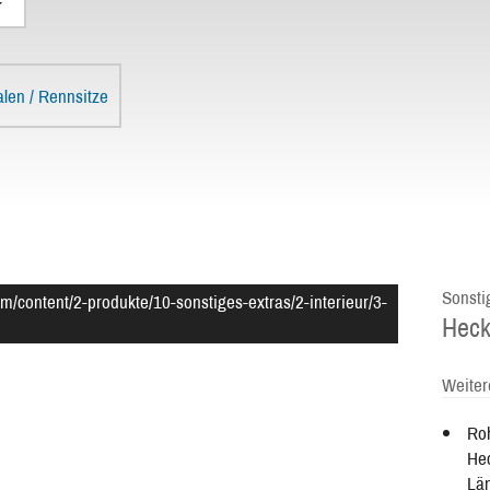
alen / Rennsitze
Sonstig
m/content/2-produkte/10-sonstiges-extras/2-interieur/3-
Heck
Weiter
Roh
Hec
Lä