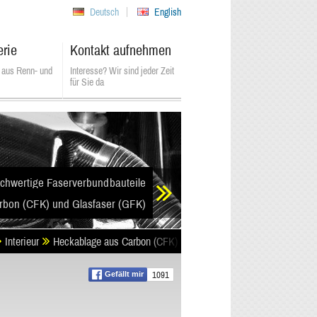
Deutsch
English
erie
Kontakt aufnehmen
 aus Renn- und
Interesse? Wir sind jeder Zeit
für Sie da
chwertige Faserverbundbauteile
rbon (CFK) und Glasfaser (GFK)
Interieur
Heckablage aus Carbon (CFK)
1091
Gefällt mir