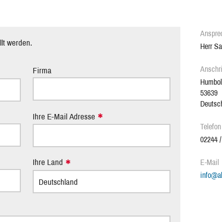
Anspre
lt werden.
Herr Sa
Anschri
Firma
Humbol
53639
Deutsc
Ihre E-Mail Adresse
Telefon
02244 /
Ihre Land
E-Mail
info
@
a