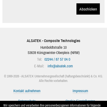
Abschicken
ALSATEK - Composite Technologies
Humboldtstraße 10
53639
Königswinter-Oberpleis
(
NRW
)
Tel:
02244 / 87 57 04 0
E-Mail:
info
@
alsatek.com
© 1999-2026 - ALSATEK Unternehmergesellschaft (haftungsbeschränkt) & Co. KG.
Alle Rechte vorbehalten.
Kontakt aufnehmen
Impressum
Datenschutz
Cookie-Einstellungen
Wir speichern und verarbeiten Ihre personenbezogenen Informationen für folgende