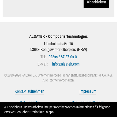
Abschicken
ALSATEK - Composite Technologies
Humboldtstraße 10
53639
Königswinter-Oberpleis
(
NRW
)
Tel:
02244 / 87 57 04 0
E-Mail:
info
@
alsatek.com
© 1999-2026 - ALSATEK Unternehmergesellschaft (haftungsbeschränkt) & Co. KG.
Alle Rechte vorbehalten.
Kontakt aufnehmen
Impressum
Datenschutz
Cookie-Einstellungen
Wir speichern und verarbeiten Ihre personenbezogenen Informationen für folgende
Zwecke:
Besucher-Statistiken, Maps
.
Facebook
Instagram