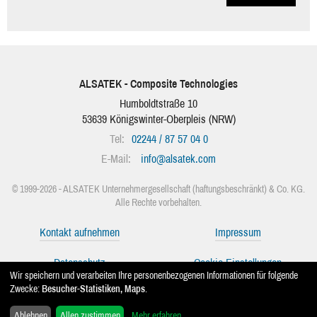
ALSATEK - Composite Technologies
Humboldtstraße 10
53639
Königswinter-Oberpleis
(
NRW
)
Tel:
02244 / 87 57 04 0
E-Mail:
info
@
alsatek.com
© 1999-2026 - ALSATEK Unternehmergesellschaft (haftungsbeschränkt) & Co. KG.
Alle Rechte vorbehalten.
Kontakt aufnehmen
Impressum
Datenschutz
Cookie-Einstellungen
Wir speichern und verarbeiten Ihre personenbezogenen Informationen für folgende
Zwecke:
Besucher-Statistiken, Maps
.
Facebook
Instagram
Mehr erfahren
...
Ablehnen
Allen zustimmen