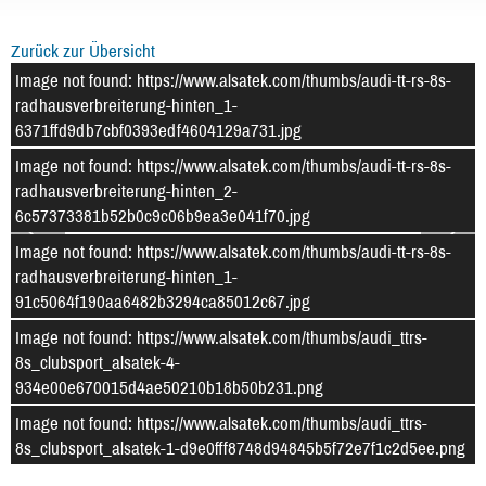
Zurück zur Übersicht
Image not found: https://www.alsatek.com/thumbs/audi-tt-rs-8s-
radhausverbreiterung-hinten_1-
6371ffd9db7cbf0393edf4604129a731.jpg
Image not found: https://www.alsatek.com/thumbs/audi-tt-rs-8s-
radhausverbreiterung-hinten_2-
6c57373381b52b0c9c06b9ea3e041f70.jpg
Image not found: https://www.alsatek.com/thumbs/audi-tt-rs-8s-
radhausverbreiterung-hinten_1-
91c5064f190aa6482b3294ca85012c67.jpg
Image not found: https://www.alsatek.com/thumbs/audi_ttrs-
8s_clubsport_alsatek-4-
–
/
4
934e00e670015d4ae50210b18b50b231.png
Image not found: https://www.alsatek.com/thumbs/audi_ttrs-
8s_clubsport_alsatek-1-d9e0fff8748d94845b5f72e7f1c2d5ee.png